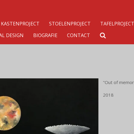
KASTENPROJECT
STOELENPROJECT
TAFELPROJEC
AL DESIGN
BIOGRAFIE
CONTACT
"Out of memor
2018