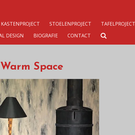
KASTENPROJECT
STOELENPROJECT
TAFELPROJEC
AL DESIGN
BIOGRAFIE
CONTACT
a Warm Space