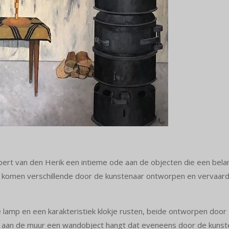
rt van den Herik een intieme ode aan de objecten die een belang
ur komen verschillende door de kunstenaar ontworpen en vervaar
 lamp en een karakteristiek klokje rusten, beide ontworpen door 
ijl aan de muur een wandobject hangt dat eveneens door de kuns