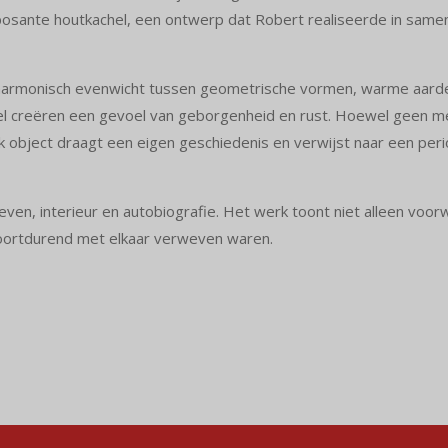
osante houtkachel, een ontwerp dat Robert realiseerde in samen
armonisch evenwicht tussen geometrische vormen, warme aardeti
el creëren een gevoel van geborgenheid en rust. Hoewel geen me
 Elk object draagt een eigen geschiedenis en verwijst naar een p
illeven, interieur en autobiografie. Het werk toont niet alleen vo
voortdurend met elkaar verweven waren.