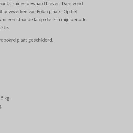
n aantal ruïnes bewaard bleven. Daar vond
dhouwwerken van Folon plaats. Op het
van een staande lamp die ik in mijn periode
akte.
rdboard plaat geschilderd.
5 kg.
.