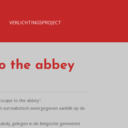
T
VERLICHTINGSPROJECT
o the abbey
 "Escape to the abbey".
een surrealistisch weergegeven aanblik op de
rabdij, gelegen in de Belgische gemeente