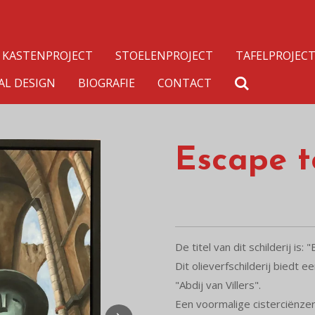
KASTENPROJECT
STOELENPROJECT
TAFELPROJEC
AL DESIGN
BIOGRAFIE
CONTACT
Escape t
De titel van dit schilderij is:
Dit olieverfschilderij biedt 
"Abdij van Villers".
Een voormalige cisterciënze