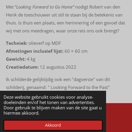
Met
“
Looking Forward to Go Home”
nodigt Robert van den
Herik de toeschouwer uit stil te staan bij de betekenis van
thuis. Is thuis een plaats, een herinnering of een gevoel dat
wij met ons meedragen, waar onze reis ons ook brengt?
Techniek:
olieverf op MDF
Afmetingen inclusief lijst:
60 × 60 cm
Gewicht:
4 kg
Creatiedatum:
12 augustus 2022
Ik schilderde gelijktijdig ook een "dagversie" van dit
schilderij, genaamd: " Looking Forward to the Past"
Deze website gebruikt cookies voor analyse-
doeleinden en/of het tonen van advertenties.
Door gebruik te blijven maken van de site gaat u
hiermee akkoord.
© 2023 - 2026 Robert van den Herik
Akkoord