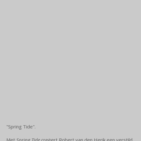
"Spring Tide".
Met
Spring Tide
creëert Robert van den Herik een verstild