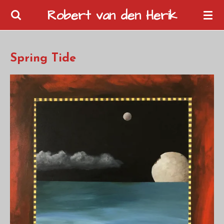
Ga
Robert van den Herik
direct
naar
de
Spring Tide
hoofdinhoud