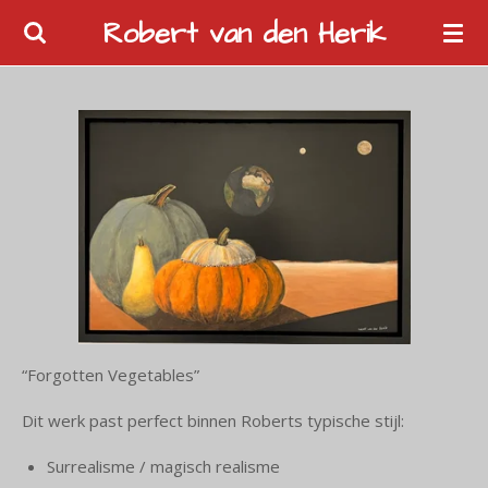
Ga
Robert van den Herik
direct
naar
de
hoofdinhoud
“Forgotten Vegetables”
Dit werk past perfect binnen
Roberts
typische stijl:
Surrealisme / magisch realisme