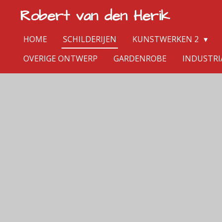
Robert van den Herik
Ga
direct
naar
HOME
SCHILDERIJEN
KUNSTWERKEN 2
de
OVERIGE ONTWERP
GARDENROBE
INDUSTRI
hoofdinhoud