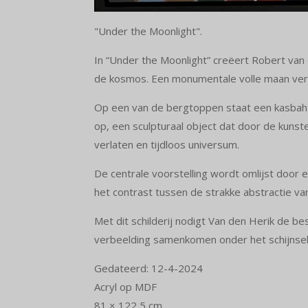
"Under the Moonlight".
In “
Under the Moonlight”
creëert Robert van d
de kosmos. Een monumentale volle maan verli
Op een van de bergtoppen staat een kasbah-a
op, een sculpturaal object dat door de kunst
verlaten en tijdloos universum.
De centrale voorstelling wordt omlijst door 
het contrast tussen de strakke abstractie va
Met dit schilderij nodigt Van den Herik de be
verbeelding samenkomen onder het schijnsel
Gedateerd: 12-4-
2024
Acryl op MDF
81 × 122,5 cm