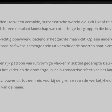
en Herik een verstilde, surrealistische wereld die zich lijkt af t
cht een desolaat landschap van rotsachtige bergtoppen die bove
chtig bouwwerk, badend in het zachte maanlicht. Op een andere 
enaar zelf werd samengesteld uit verschillende soorten hout. Sam
een rijk patroon van ruitvormige vlakken in subtiel gedempte kleu
n het kader en de dromerige, bijna buitenaardse sfeer van het la
schouwer uit tot een reis voorbij de grenzen van de werkelijkheid,
 van de maan.